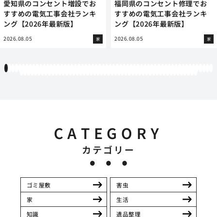
愛知県のコンセント増設でお
福岡県のコンセント修理でお
すすめの電気工事会社ランキ
すすめの電気工事会社ランキ
ング【2026年最新版】
ング【2026年最新版】
2026.08.05
2026.08.05
家
家
1
2
3
4
5
6
7
8
9
10
11
12
13
14
15
16
17
18
19
20
21
22
23
24
25
26
27
28
29
30
31
32
33
34
35
36
37
38
39
40
41
42
43
44
45
46
47
48
49
50
51
52
53
54
55
56
57
58
59
60
61
62
63
64
65
66
67
68
69
70
71
72
73
74
75
76
77
78
79
80
81
82
83
84
85
86
87
88
89
90
91
92
93
94
95
96
97
98
99
100
101
102
103
104
105
106
107
108
109
110
111
CATEGORY
カテゴリー
ゴミ屋敷
害虫
家
生活
知識
遺品整理