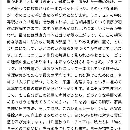
則があることに気づきます。最初は床に置かれた一冊の雑誌、一
日の終わりに放置された一本のペットボトル。その小さな油断
が、次のゴミを呼び寄せる呼び水となります。ミニチュアの中に
再現された「地層」を分析すれば、生活が崩壊していく順序が明
確に理解できます。まず収納場所が溢れ、次に床という平面が失
われ、最後には垂直方向へとゴミが積み上がっていく。この視覚
的な学習は、私たちが現実の部屋で「とりあえず床に置く」とい
う行為に対して、いかに強い危機感を持つべきかを教えてくれま
す。また、ミニチュア作品に共通して見られる特徴として、ゴミ
の種類の混在があります。本来なら分別されるべき紙、プラスチ
ック、食物残渣が、湿気や汚れによって一体化している様子は、
管理放棄がもたらす最大の恐怖です。これを避けるためには、や
はり「入り口を断つ」ことと「即座に処理する」という、極めて
基本的な習慣の重要性が浮かび上がります。ミニチュアを教材と
して、もし自分がこの部屋を片付けるなら、どのような手順で進
めるべきかを考えてみてください。ゴミを袋に詰める順序、家具
を救い出す方法、そして消臭。このシミュレーションは、現実の
掃除スキルを向上させるだけでなく、自分の持ち物に対する責任
感を呼び覚まします。ゴミ屋敷のミニチュアは、私たちに「物と
自分との主従関係」を再確認させてくれます。自分が物をコント