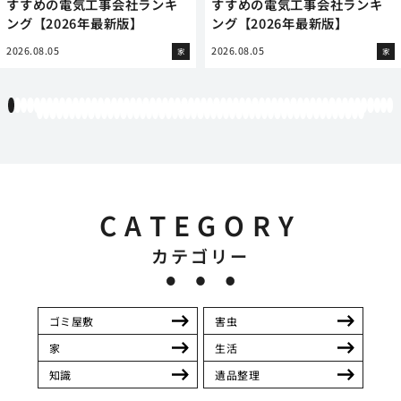
すすめの電気工事会社ランキ
すすめの電気工事会社ランキ
ング【2026年最新版】
ング【2026年最新版】
2026.08.05
2026.08.05
家
家
1
2
3
4
5
6
7
8
9
10
11
12
13
14
15
16
17
18
19
20
21
22
23
24
25
26
27
28
29
30
31
32
33
34
35
36
37
38
39
40
41
42
43
44
45
46
47
48
49
50
51
52
53
54
55
56
57
58
59
60
61
62
63
64
65
66
67
68
69
70
71
72
73
74
75
76
77
78
79
80
81
82
83
84
85
86
87
88
89
90
91
92
93
94
95
96
97
98
99
100
101
102
103
104
105
106
107
108
109
110
111
CATEGORY
カテゴリー
ゴミ屋敷
害虫
家
生活
知識
遺品整理