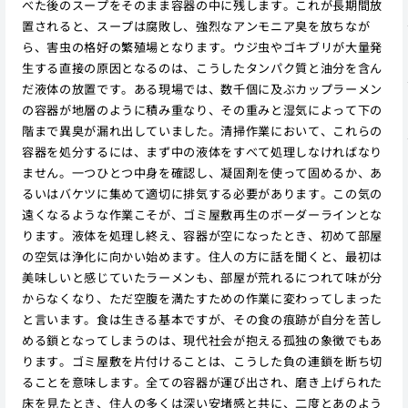
べた後のスープをそのまま容器の中に残します。これが長期間放
置されると、スープは腐敗し、強烈なアンモニア臭を放ちなが
ら、害虫の格好の繁殖場となります。ウジ虫やゴキブリが大量発
生する直接の原因となるのは、こうしたタンパク質と油分を含ん
だ液体の放置です。ある現場では、数千個に及ぶカップラーメン
の容器が地層のように積み重なり、その重みと湿気によって下の
階まで異臭が漏れ出していました。清掃作業において、これらの
容器を処分するには、まず中の液体をすべて処理しなければなり
ません。一つひとつ中身を確認し、凝固剤を使って固めるか、あ
るいはバケツに集めて適切に排気する必要があります。この気の
遠くなるような作業こそが、ゴミ屋敷再生のボーダーラインとな
ります。液体を処理し終え、容器が空になったとき、初めて部屋
の空気は浄化に向かい始めます。住人の方に話を聞くと、最初は
美味しいと感じていたラーメンも、部屋が荒れるにつれて味が分
からなくなり、ただ空腹を満たすための作業に変わってしまった
と言います。食は生きる基本ですが、その食の痕跡が自分を苦し
める鎖となってしまうのは、現代社会が抱える孤独の象徴でもあ
ります。ゴミ屋敷を片付けることは、こうした負の連鎖を断ち切
ることを意味します。全ての容器が運び出され、磨き上げられた
床を見たとき、住人の多くは深い安堵感と共に、二度とあのよう