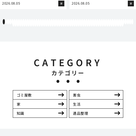
2026.08.05
2026.08.05
家
家
1
2
3
4
5
6
7
8
9
10
11
12
13
14
15
16
17
18
19
20
21
22
23
24
25
26
27
28
29
30
31
32
33
34
35
36
37
38
39
40
41
42
43
44
45
46
47
48
49
50
51
52
53
54
55
56
57
58
59
60
61
62
63
64
65
66
67
68
69
70
71
72
73
74
75
76
77
78
79
80
81
82
83
84
85
86
87
88
89
90
91
92
93
94
95
96
97
98
99
100
101
102
103
104
105
106
107
108
109
110
111
CATEGORY
カテゴリー
ゴミ屋敷
害虫
家
生活
知識
遺品整理