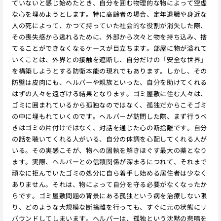
ていないと感じ始めたとき、自分を囲む物理的な物によって空虚
な心を埋めようとします。特に高齢者の場合、定年退職や身近な
人の死によって、かつて持っていた社会的な役割が消失した際、
その喪失感から逃れるために、外部から次々と物を持ち込み、捨
てることができなくなるケースが目立ちます。部屋に物が溢れて
いくことは、外界との接触を遮断し、自分だけの「安全な世界」
を構築しようとする防衛本能の現れでもあります。しかし、その
防壁は皮肉にも、ヘルパーや親族といった、自分を助けてくれる
はずの人々を遠ざける結果となります。ゴミ屋敷に住む人々は、
ゴミに囲まれているから孤独なのではなく、孤独だからこそゴミ
の中に埋もれていくのです。ヘルパーが訪問した際、まず行うべ
きはゴミの片付けではなく、対話を通じた心の断捨離です。自分
の話を聴いてくれる人がいる、自分の体調を心配してくれる人が
いる。その実感こそが、物への固執を解きほぐす最大の薬となり
ます。実際、ヘルパーとの信頼関係が深まるにつれて、それまで
頑なに拒んでいたゴミの処分に自ら着手し始める居住者は少なく
ありません。それは、物によって自分を守る必要がなくなったか
らです。ゴミ屋敷問題の背景にある孤独という病を治療しない限
り、どのような大規模な断捨離を行っても、すぐに元の状態にリ
バウンドしてしまいます。ヘルパーは、孤独という沈黙の悲鳴を