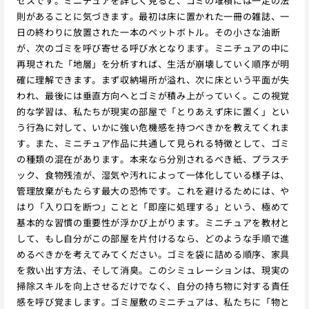
セスです。ミニチュアを詳しく見ると、ゴミの堆積には一定の法
則があることに気づきます。最初は床に置かれた一冊の雑誌、一
日の終わりに放置された一本のペットボトル。その小さな油断
が、次のゴミを呼び寄せる呼び水となります。ミニチュアの中に
再現された「地層」を分析すれば、生活が崩壊していく順序が明
確に理解できます。まず収納場所が溢れ、次に床という平面が失
われ、最後には垂直方向へとゴミが積み上がっていく。この視覚
的な学習は、私たちが現実の部屋で「とりあえず床に置く」とい
う行為に対して、いかに強い危機感を持つべきかを教えてくれま
す。また、ミニチュア作品に共通して見られる特徴として、ゴミ
の種類の混在があります。本来なら分別されるべき紙、プラスチ
ック、食物残渣が、湿気や汚れによって一体化している様子は、
管理放棄がもたらす最大の恐怖です。これを避けるためには、や
はり「入り口を断つ」ことと「即座に処理する」という、極めて
基本的な習慣の重要性が浮かび上がります。ミニチュアを教材と
して、もし自分がこの部屋を片付けるなら、どのような手順で進
めるべきかを考えてみてください。ゴミを袋に詰める順序、家具
を救い出す方法、そして消臭。このシミュレーションは、現実の
掃除スキルを向上させるだけでなく、自分の持ち物に対する責任
感を呼び覚まします。ゴミ屋敷のミニチュアは、私たちに「物と