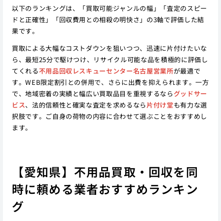
以下のランキングは、「買取可能ジャンルの幅」「査定のスピー
ドと正確性」「回収費用との相殺の明快さ」の3軸で評価した結
果です。
買取による大幅なコストダウンを狙いつつ、迅速に片付けたいな
ら、最短25分で駆けつけ、リサイクル可能な品を積極的に評価し
てくれる
不用品回収レスキューセンター名古屋営業所
が最適で
す。WEB限定割引との併用で、さらに出費を抑えられます。一方
で、地域密着の実績と幅広い買取品目を重視するなら
グッドサー
ビス
、法的信頼性と確実な査定を求めるなら
片付け堂
も有力な選
択肢です。ご自身の荷物の内容に合わせて選ぶことをおすすめし
ます。
【愛知県】不用品買取・回収を同
時に頼める業者おすすめランキン
グ