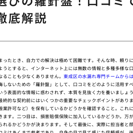
選びの羅針盤！口コミ
徹底解説
まったとき、自力での解決は極めて困難です。そんな時、頼り
ようとすると、インターネット上には無数の情報と多種多様な
なることも少なくありません。
東成区の水漏れ専門チームから
悔しないための「羅針盤」として、口コミをどのように活用す
いう表面的な情報に惑わされず、本質を見抜く力を養いましょ
最終的な契約前にはいくつかの重要なチェックポイントがあり
搬業許可など）を保有しているかどうかを確認すること。これ
きます。二つ目は、損害賠償保険に加入しているかどうか。万
られるかどうかが決まります。そして最後に、実際に担当者と
コミはあくまで参考であり、自身の目で見て感じた信頼感が、