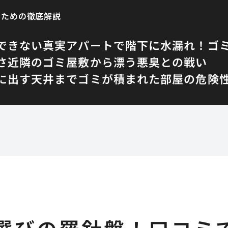
いための徹底解説
できない真実
アパートで階下に水漏れ！ゴ
さ
近隣のゴミ屋敷から漂う悪臭との戦い
に出す
天井までゴミが積まれた部屋の危険