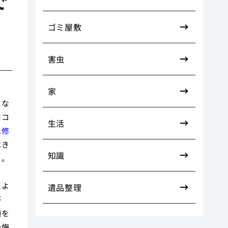
で
ゴミ屋敷
害虫
家
にな
口コ
生活
は修
べき
知識
う。
ま
によ
遺品整理
が
顔を
後悔