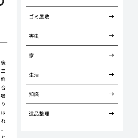
の
ゴミ屋敷
害虫
家
た後
た三
生活
も鮮
に合
知識
呼吸
らり
、ほ
遺品整理
これ
た。
ると