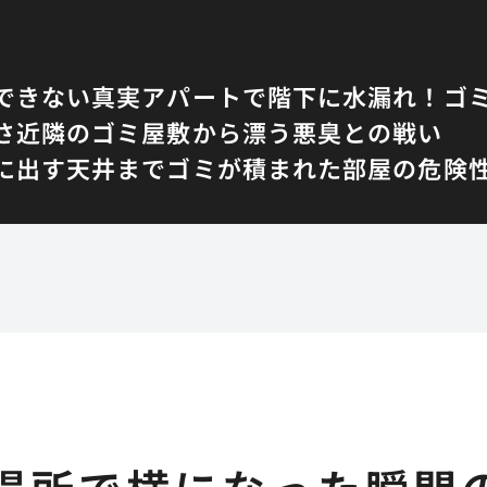
できない真実
アパートで階下に水漏れ！ゴ
さ
近隣のゴミ屋敷から漂う悪臭との戦い
に出す
天井までゴミが積まれた部屋の危険