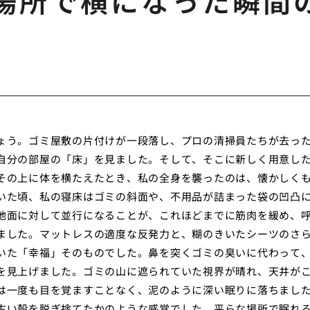
場所で横になった瞬間
ょう。ゴミ屋敷の片付けが一段落し、プロの清掃員たちが去っ
自分の部屋の「床」を見ました。そして、そこに新しく用意し
その上に体を横たえたとき、私の全身を襲ったのは、懐かしく
いた頃、私の寝床はゴミの斜面や、不用品が詰まった袋の凹凸
地面に対して並行になることが、これほどまでに筋肉を緩め、
ました。マットレスの適度な反発力と、糊のきいたシーツのさ
いた「幸福」そのものでした。鼻を突くゴミの臭いに代わって
を見上げました。ゴミの山に遮られていた視界が晴れ、天井が
は一度も目を覚ますことなく、泥のように深い眠りに落ちまし
古い殻を脱ぎ捨てたかのような感覚でした。平らな場所で眠れ