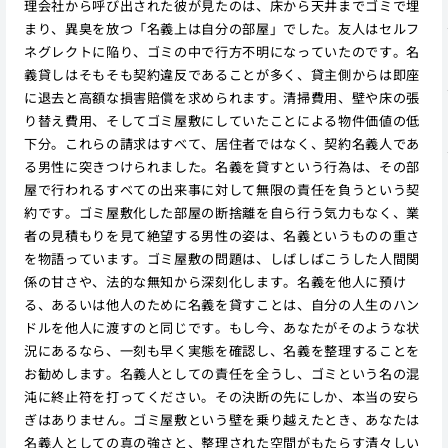
理会社から呼び出された彼が見たのは、床から天井までゴミで埋
まり、異臭を放つ「名義上は自分の部屋」でした。友人はセルフ
ネグレクトに陥り、ゴミの中で行方不明になっていたのです。名
義貸しはそもそも契約違反であることが多く、貸主側からは即座
に退去と高額な損害賠償を求められます。清掃費用、壁や床の張
り替え費用、そしてゴミ屋敷にしていたことによる物件価値の低
下分。これらの請求はすべて、居住者ではなく、契約名義人であ
る男性に突きつけられました。名義を貸すという行為は、その部
屋で行われるすべての出来事に対して無限の責任を負うという契
約です。ゴミ屋敷化した部屋の断捨離を自ら行う気力もなく、業
者の見積もりを見て絶望する男性の姿は、名義というものの重さ
を物語っています。ゴミ屋敷の問題は、しばしばこうした人間関
係の甘さや、法的な無知から深刻化します。名義を他人に預け
る、あるいは他人のために名義を貸すことは、自分の人生のハン
ドルを他人に渡すのと同じです。もし今、あなたがそのような状
況にあるなら、一刻も早く実態を確認し、名義を整理することを
お勧めします。名義人としての責任を全うし、ゴミという名の混
沌に終止符を打ってください。その決断の先にしか、本当の安ら
ぎはありません。ゴミ屋敷という壁を乗り越えたとき、あなたは
名義人としての真の強さと、整理された空間がもたらす清々しい