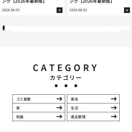
ング【2026年最新版】
ング【2026年最新版】
2026.08.05
2026.08.05
家
家
1
2
3
4
5
6
7
8
9
10
11
12
13
14
15
16
17
18
19
20
21
22
23
24
25
26
27
28
29
30
31
32
33
34
35
36
37
38
39
40
41
42
43
44
45
46
47
48
49
50
51
52
53
54
55
56
57
58
59
60
61
62
63
64
65
66
67
68
69
70
71
72
73
74
75
76
77
78
79
80
81
82
83
84
85
86
87
88
89
90
91
92
93
94
95
96
97
98
99
100
101
102
103
104
105
106
107
108
109
110
111
CATEGORY
カテゴリー
ゴミ屋敷
害虫
家
生活
知識
遺品整理