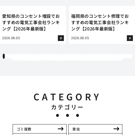
愛知県のコンセント増設でお
福岡県のコンセント修理でお
すすめの電気工事会社ランキ
すすめの電気工事会社ランキ
ング【2026年最新版】
ング【2026年最新版】
2026.08.05
2026.08.05
家
家
1
2
3
4
5
6
7
8
9
10
11
12
13
14
15
16
17
18
19
20
21
22
23
24
25
26
27
28
29
30
31
32
33
34
35
36
37
38
39
40
41
42
43
44
45
46
47
48
49
50
51
52
53
54
55
56
57
58
59
60
61
62
63
64
65
66
67
68
69
70
71
72
73
74
75
76
77
78
79
80
81
82
83
84
85
86
87
88
89
90
91
92
93
94
95
96
97
98
99
100
101
102
103
104
105
106
107
108
109
110
111
CATEGORY
カテゴリー
ゴミ屋敷
害虫