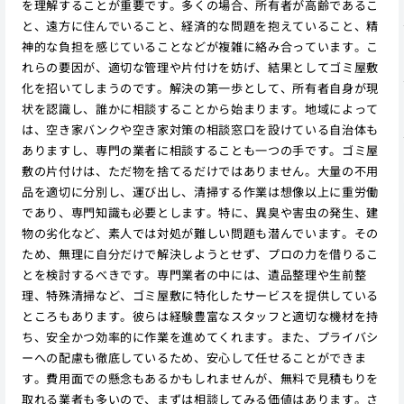
を理解することが重要です。多くの場合、所有者が高齢であるこ
と、遠方に住んでいること、経済的な問題を抱えていること、精
神的な負担を感じていることなどが複雑に絡み合っています。こ
れらの要因が、適切な管理や片付けを妨げ、結果としてゴミ屋敷
化を招いてしまうのです。解決の第一歩として、所有者自身が現
状を認識し、誰かに相談することから始まります。地域によって
は、空き家バンクや空き家対策の相談窓口を設けている自治体も
ありますし、専門の業者に相談することも一つの手です。ゴミ屋
敷の片付けは、ただ物を捨てるだけではありません。大量の不用
品を適切に分別し、運び出し、清掃する作業は想像以上に重労働
であり、専門知識も必要とします。特に、異臭や害虫の発生、建
物の劣化など、素人では対処が難しい問題も潜んでいます。その
ため、無理に自分だけで解決しようとせず、プロの力を借りるこ
とを検討するべきです。専門業者の中には、遺品整理や生前整
理、特殊清掃など、ゴミ屋敷に特化したサービスを提供している
ところもあります。彼らは経験豊富なスタッフと適切な機材を持
ち、安全かつ効率的に作業を進めてくれます。また、プライバシ
ーへの配慮も徹底しているため、安心して任せることができま
す。費用面での懸念もあるかもしれませんが、無料で見積もりを
取れる業者も多いので、まずは相談してみる価値はあります。さ