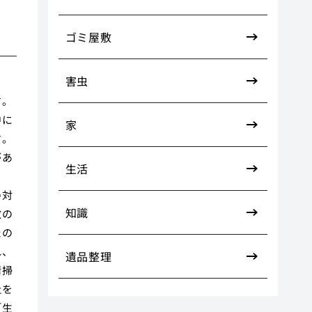
ゴミ屋敷
害虫
す。
中に
家
す。
があ
生活
ま
の対
知識
数の
たの
れ、
遺品整理
清掃
社を
「生