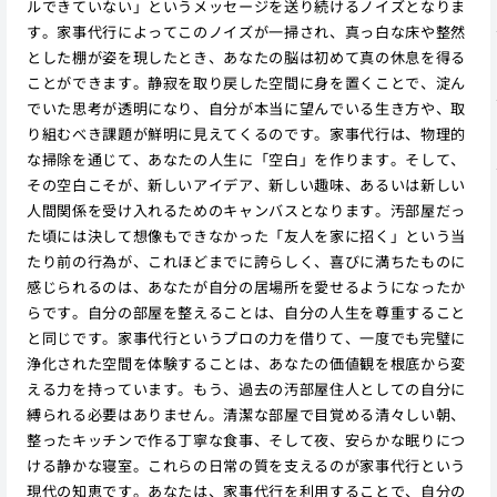
ルできていない」というメッセージを送り続けるノイズとなりま
す。家事代行によってこのノイズが一掃され、真っ白な床や整然
とした棚が姿を現したとき、あなたの脳は初めて真の休息を得る
ことができます。静寂を取り戻した空間に身を置くことで、淀ん
でいた思考が透明になり、自分が本当に望んでいる生き方や、取
り組むべき課題が鮮明に見えてくるのです。家事代行は、物理的
な掃除を通じて、あなたの人生に「空白」を作ります。そして、
その空白こそが、新しいアイデア、新しい趣味、あるいは新しい
人間関係を受け入れるためのキャンバスとなります。汚部屋だっ
た頃には決して想像もできなかった「友人を家に招く」という当
たり前の行為が、これほどまでに誇らしく、喜びに満ちたものに
感じられるのは、あなたが自分の居場所を愛せるようになったか
らです。自分の部屋を整えることは、自分の人生を尊重すること
と同じです。家事代行というプロの力を借りて、一度でも完璧に
浄化された空間を体験することは、あなたの価値観を根底から変
える力を持っています。もう、過去の汚部屋住人としての自分に
縛られる必要はありません。清潔な部屋で目覚める清々しい朝、
整ったキッチンで作る丁寧な食事、そして夜、安らかな眠りにつ
ける静かな寝室。これらの日常の質を支えるのが家事代行という
現代の知恵です。あなたは、家事代行を利用することで、自分の