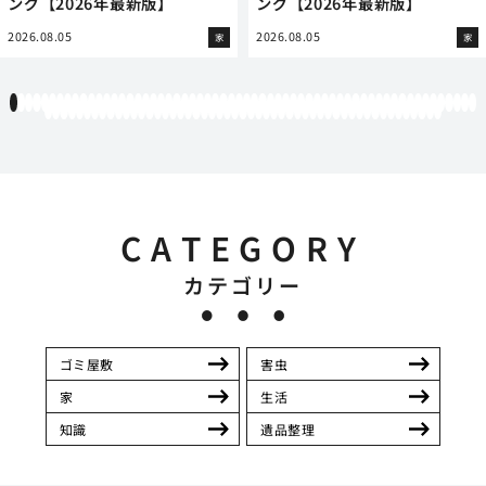
ング【2026年最新版】
ング【2026年最新版】
2026.08.05
2026.08.05
家
家
1
2
3
4
5
6
7
8
9
10
11
12
13
14
15
16
17
18
19
20
21
22
23
24
25
26
27
28
29
30
31
32
33
34
35
36
37
38
39
40
41
42
43
44
45
46
47
48
49
50
51
52
53
54
55
56
57
58
59
60
61
62
63
64
65
66
67
68
69
70
71
72
73
74
75
76
77
78
79
80
81
82
83
84
85
86
87
88
89
90
91
92
93
94
95
96
97
98
99
100
101
102
103
104
105
106
107
108
109
110
111
CATEGORY
カテゴリー
ゴミ屋敷
害虫
家
生活
知識
遺品整理