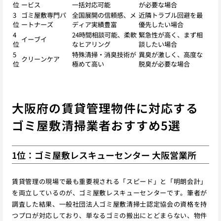
位
ービス
一括対応可能
が必要な場合
3
ゴミ屋敷専門パ
全国展開の信頼感、メ
近隣トラブル回避を最
位
ートナーズ
ディア実績豊富
優先したい場合
4
24時間相談可能、柔軟
緊急性が高く、まず相
イーブイ
位
なヒアリング
談したい場合
5
特殊清掃・消臭技術が
異臭が激しく、高度な
クリーンケア
位
極めて高い
脱臭が必要な場合
大阪府の賃貸管理物件に対応する
ゴミ屋敷清掃業者おすすめ5選
1位：ゴミ屋敷レスキューセンター 大阪営業所
賃貸管理の現場で最も重要視される「スピード」と「明朗会計」
を両立しているのが、ゴミ屋敷レスキューセンターです。筆者が
調査した結果、一般社団法人ゴミ屋敷清掃士認定協会の資格を持
つプロが対応しており、単なるゴミの搬出にとどまらない、物件