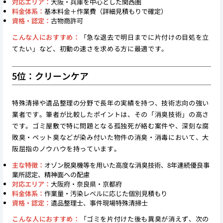
対応エリア：
大阪・兵庫を中心とした関西圏
料金体系：
基本料金＋作業費（詳細見積もりで確定）
資格・認定：
古物商許可
こんな人におすすめ：
「急な退去で明日までに片付けの目処を立
てたい」など、初動の速さを求める方に最適です。
5位：クリーンケア
特殊清掃や遺品整理の分野で長年の実績を持つ、技術志向の強い
業者です。筆者が比較したポイントは、その「消臭技術」の高さ
です。ゴミ屋敷で特に問題となる孤独死が絡む案件や、深刻な腐
敗臭・ペット臭などが染み付いた物件の消臭・消毒において、大
阪屈指のノウハウを持っています。
主な特徴：
オゾン脱臭機等を用いた高度な消臭技術、8年連続優良事
業所認定、精神面への配慮
対応エリア：
大阪府・奈良県・京都府
料金体系：
作業量・汚染レベルに応じた個別見積もり
資格・認定：
遺品整理士、事件現場特殊清掃士
こんな人におすすめ：
「ゴミを片付けた後も異臭が消えず、次の