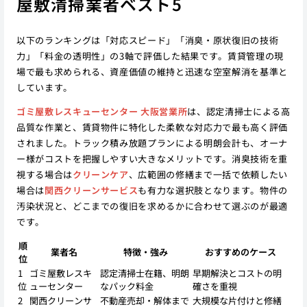
屋敷清掃業者ベスト5
以下のランキングは「対応スピード」「消臭・原状復旧の技術
力」「料金の透明性」の3軸で評価した結果です。賃貸管理の現
場で最も求められる、資産価値の維持と迅速な空室解消を基準と
しています。
ゴミ屋敷レスキューセンター 大阪営業所
は、認定清掃士による高
品質な作業と、賃貸物件に特化した柔軟な対応力で最も高く評価
されました。トラック積み放題プランによる明朗会計も、オーナ
ー様がコストを把握しやすい大きなメリットです。消臭技術を重
視する場合は
クリーンケア
、広範囲の修繕まで一括で依頼したい
場合は
関西クリーンサービス
も有力な選択肢となります。物件の
汚染状況と、どこまでの復旧を求めるかに合わせて選ぶのが最適
です。
順
業者名
特徴・強み
おすすめのケース
位
1
ゴミ屋敷レスキ
認定清掃士在籍、明朗
早期解決とコストの明
位
ューセンター
なパック料金
確さを重視
2
関西クリーンサ
不動産売却・解体まで
大規模な片付けと修繕