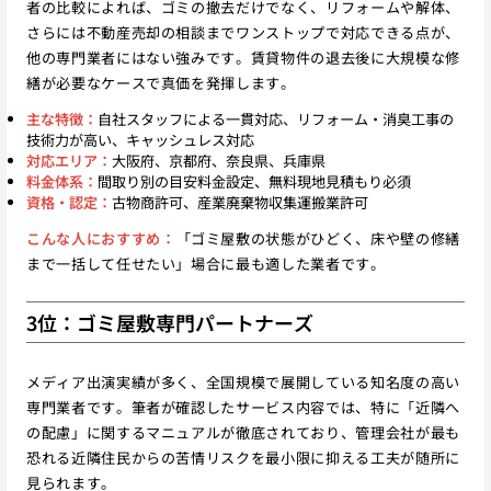
者の比較によれば、ゴミの撤去だけでなく、リフォームや解体、
さらには不動産売却の相談までワンストップで対応できる点が、
他の専門業者にはない強みです。賃貸物件の退去後に大規模な修
繕が必要なケースで真価を発揮します。
主な特徴：
自社スタッフによる一貫対応、リフォーム・消臭工事の
技術力が高い、キャッシュレス対応
対応エリア：
大阪府、京都府、奈良県、兵庫県
料金体系：
間取り別の目安料金設定、無料現地見積もり必須
資格・認定：
古物商許可、産業廃棄物収集運搬業許可
こんな人におすすめ：
「ゴミ屋敷の状態がひどく、床や壁の修繕
まで一括して任せたい」場合に最も適した業者です。
3位：ゴミ屋敷専門パートナーズ
メディア出演実績が多く、全国規模で展開している知名度の高い
専門業者です。筆者が確認したサービス内容では、特に「近隣へ
の配慮」に関するマニュアルが徹底されており、管理会社が最も
恐れる近隣住民からの苦情リスクを最小限に抑える工夫が随所に
見られます。