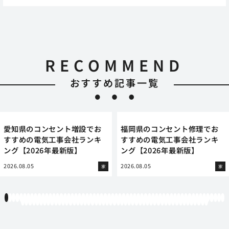
RECOMMEND
おすすめ記事一覧
愛知県のコンセント増設でお
福岡県のコンセント修理でお
すすめの電気工事会社ランキ
すすめの電気工事会社ランキ
ング【2026年最新版】
ング【2026年最新版】
2026.08.05
2026.08.05
家
家
1
2
3
4
5
6
7
8
9
10
11
12
13
14
15
16
17
18
19
20
21
22
23
24
25
26
27
28
29
30
31
32
33
34
35
36
37
38
39
40
41
42
43
44
45
46
47
48
49
50
51
52
53
54
55
56
57
58
59
60
61
62
63
64
65
66
67
68
69
70
71
72
73
74
75
76
77
78
79
80
81
82
83
84
85
86
87
88
89
90
91
92
93
94
95
96
97
98
99
100
101
102
103
104
105
106
107
108
109
110
111