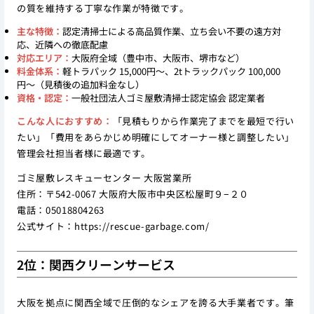
の質を維持する丁寧な作業が特徴です。
主な特徴：
認定清掃士による高品質作業、立ち会い不要の遠方対
応、近隣への徹底配慮
対応エリア：
大阪府全域（豊中市、大阪市、堺市など）
料金体系：
軽トラパック 15,000円〜、2tトラックパック 100,000
円〜（見積後の追加料金なし）
資格・認定：
一般社団法人ゴミ屋敷清掃士認定協会 認定業者
こんな人におすすめ：
「見積もりから作業完了までを最短で行い
たい」「費用をあらかじめ明確にしてオーナー様と調整したい」
管理会社担当者様に最適です。
ゴミ屋敷レスキューセンター 大阪営業所
住所：〒542-0067 大阪府大阪市中央区松屋町９−２０
電話：05018804263
公式サイト：
https://rescue-garbage.com/
2位：関西クリーンサービス
大阪を拠点に関西全域で圧倒的なシェアを誇る大手業者です。筆