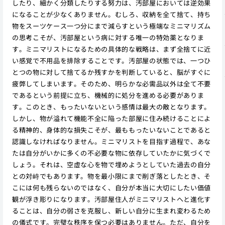
したり、細かく分類したりする努力は、汚部屋においては逆効果
になることが少なくありません。むしろ、収納を全て捨て、持ち
物をスーツケース一つ分にまで減らすという極端なミニマリズム
の思考こそが、汚部屋という病に対する唯一の特効薬となりま
す。ミニマリストになるための具体的な戦略は、まず全捨てに近
い感覚で不用品を排除することです。汚部屋の状態では、一つひ
とつの物に対して捨てるか残すかを判断していると、脳がすぐに
疲弊してしまいます。そのため、明らかな必需品以外は全て不要
であるという前提に立ち、機械的に処分を進める必要がありま
す。このとき、もったいないという感情は最大の敵となります。
しかし、物が溢れて機能不全に陥った部屋に住み続けることによ
る精神的、身体的な損失こそが、最ももったいないことであると
認識しなければなりません。ミニマリストを目指す過程で、あな
たは自分がいかに多くの不必要な物に依存していたかに気づくで
しょう。それは、空虚な心を物で埋めようとしていた過去の自分
との対峙でもあります。物を最小限にまで削ぎ落としたとき、そ
こには何も残らないのではなく、自分が本当に大切にしたい価値
観が浮き彫りになります。汚部屋住人がミニマリストへと進化す
ることは、自分の弱さを克服し、新しい自分に生まれ変わるため
の儀式です。完璧な秩序を保つ必要はありません。ただ、自分を