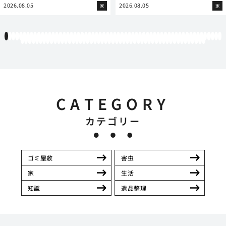
2026.08.05
2026.08.05
家
家
1
2
3
4
5
6
7
8
9
10
11
12
13
14
15
16
17
18
19
20
21
22
23
24
25
26
27
28
29
30
31
32
33
34
35
36
37
38
39
40
41
42
43
44
45
46
47
48
49
50
51
52
53
54
55
56
57
58
59
60
61
62
63
64
65
66
67
68
69
70
71
72
73
74
75
76
77
78
79
80
81
82
83
84
85
86
87
88
89
90
91
92
93
94
95
96
97
98
99
100
101
102
103
104
105
106
107
108
109
110
111
CATEGORY
カテゴリー
ゴミ屋敷
害虫
家
生活
知識
遺品整理