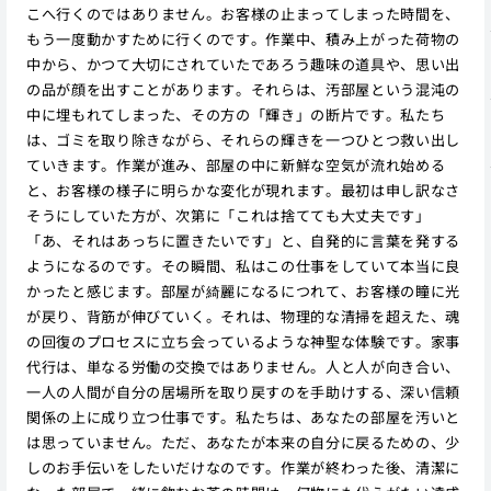
こへ行くのではありません。お客様の止まってしまった時間を、
もう一度動かすために行くのです。作業中、積み上がった荷物の
中から、かつて大切にされていたであろう趣味の道具や、思い出
の品が顔を出すことがあります。それらは、汚部屋という混沌の
中に埋もれてしまった、その方の「輝き」の断片です。私たち
は、ゴミを取り除きながら、それらの輝きを一つひとつ救い出し
ていきます。作業が進み、部屋の中に新鮮な空気が流れ始める
と、お客様の様子に明らかな変化が現れます。最初は申し訳なさ
そうにしていた方が、次第に「これは捨てても大丈夫です」
「あ、それはあっちに置きたいです」と、自発的に言葉を発する
ようになるのです。その瞬間、私はこの仕事をしていて本当に良
かったと感じます。部屋が綺麗になるにつれて、お客様の瞳に光
が戻り、背筋が伸びていく。それは、物理的な清掃を超えた、魂
の回復のプロセスに立ち会っているような神聖な体験です。家事
代行は、単なる労働の交換ではありません。人と人が向き合い、
一人の人間が自分の居場所を取り戻すのを手助けする、深い信頼
関係の上に成り立つ仕事です。私たちは、あなたの部屋を汚いと
は思っていません。ただ、あなたが本来の自分に戻るための、少
しのお手伝いをしたいだけなのです。作業が終わった後、清潔に