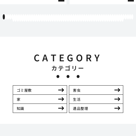
1
2
3
4
5
6
7
8
9
10
11
12
13
14
15
16
17
18
19
20
21
22
23
24
25
26
27
28
29
30
31
32
33
34
35
36
37
38
39
40
41
42
43
44
45
46
47
48
49
50
51
52
53
54
55
56
57
58
59
60
61
62
63
64
65
66
67
68
69
70
71
72
73
74
75
76
77
78
79
80
81
82
83
84
85
86
87
88
89
90
91
92
93
94
95
96
97
98
99
100
101
102
103
104
105
106
107
108
109
110
111
CATEGORY
カテゴリー
ゴミ屋敷
害虫
家
生活
知識
遺品整理