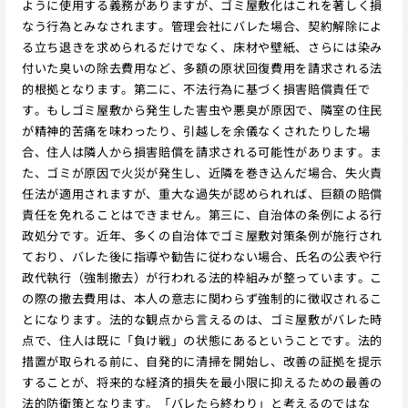
ように使用する義務がありますが、ゴミ屋敷化はこれを著しく損
なう行為とみなされます。管理会社にバレた場合、契約解除によ
る立ち退きを求められるだけでなく、床材や壁紙、さらには染み
付いた臭いの除去費用など、多額の原状回復費用を請求される法
的根拠となります。第二に、不法行為に基づく損害賠償責任で
す。もしゴミ屋敷から発生した害虫や悪臭が原因で、隣室の住民
が精神的苦痛を味わったり、引越しを余儀なくされたりした場
合、住人は隣人から損害賠償を請求される可能性があります。ま
た、ゴミが原因で火災が発生し、近隣を巻き込んだ場合、失火責
任法が適用されますが、重大な過失が認められれば、巨額の賠償
責任を免れることはできません。第三に、自治体の条例による行
政処分です。近年、多くの自治体でゴミ屋敷対策条例が施行され
ており、バレた後に指導や勧告に従わない場合、氏名の公表や行
政代執行（強制撤去）が行われる法的枠組みが整っています。こ
の際の撤去費用は、本人の意志に関わらず強制的に徴収されるこ
とになります。法的な観点から言えるのは、ゴミ屋敷がバレた時
点で、住人は既に「負け戦」の状態にあるということです。法的
措置が取られる前に、自発的に清掃を開始し、改善の証拠を提示
することが、将来的な経済的損失を最小限に抑えるための最善の
法的防衛策となります。「バレたら終わり」と考えるのではな