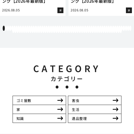
ング【2026年最新版】
ング【2026年最新版】
2026.08.05
2026.08.05
家
家
1
2
3
4
5
6
7
8
9
10
11
12
13
14
15
16
17
18
19
20
21
22
23
24
25
26
27
28
29
30
31
32
33
34
35
36
37
38
39
40
41
42
43
44
45
46
47
48
49
50
51
52
53
54
55
56
57
58
59
60
61
62
63
64
65
66
67
68
69
70
71
72
73
74
75
76
77
78
79
80
81
82
83
84
85
86
87
88
89
90
91
92
93
94
95
96
97
98
99
100
101
102
103
104
105
106
107
108
109
110
111
CATEGORY
カテゴリー
ゴミ屋敷
害虫
家
生活
知識
遺品整理