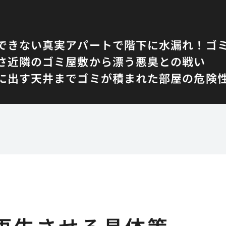
できない真実
アパートで階下に水漏れ！ゴ
さ
近隣のゴミ屋敷から漂う悪臭との戦い
に出す
天井までゴミが積まれた部屋の危険