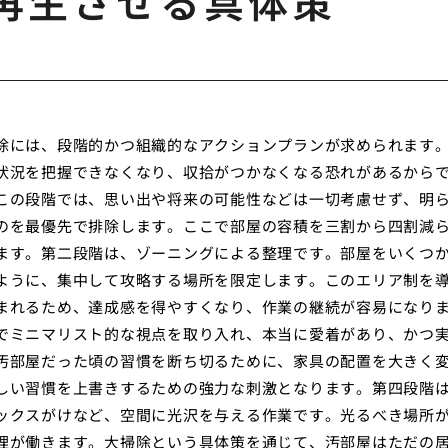
再生させる具体策
除には、段階的かつ組織的なアクションプランが求められます
状況を把握できなくなり、収拾がつかなくなる恐れがあるから
この段階では、思い出や将来の可能性などは一切考慮せず、明
のを最優先で排除します。ここで部屋の容積を三割から四割減
ます。第二段階は、ゾーニングによる整理です。部屋をいくつ
ように、集中して攻略する場所を限定します。このエリア制を
まれるため、達成感を得やすくなり、作業の継続が容易になり
でミニマリスト的な視点を取り入れ、本当に愛着があり、かつ
汚部屋だった頃の習慣を断ち切るために、家具の配置を大きく
しい習慣を上書きするための強力な刺激となります。第四段階
ックスがけなど、空間に光沢を与える作業です。光るべき場所
理が働きます。大掃除という具体策を通じて、汚部屋はただの