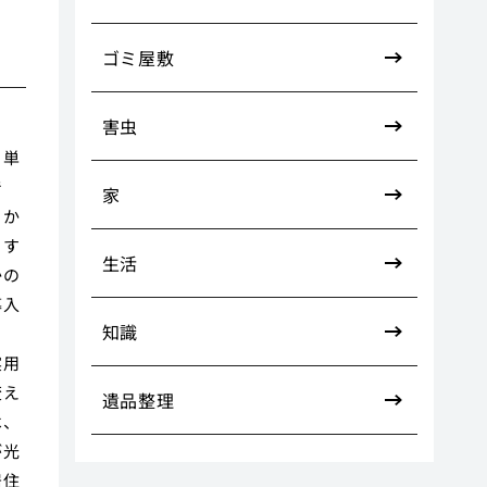
ゴミ屋敷
害虫
。単
で
家
らか
らす
生活
かの
導入
知識
ま
実用
変え
遺品整理
は、
が光
居住