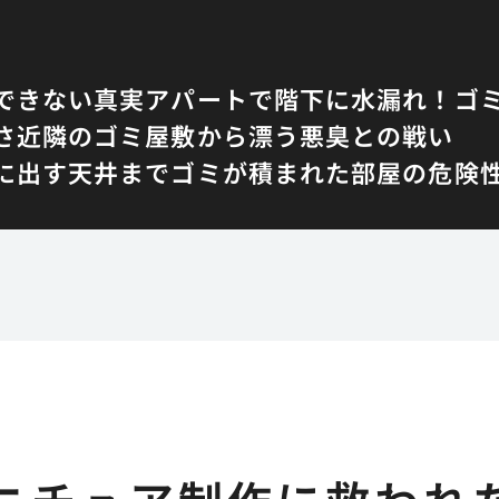
できない真実
アパートで階下に水漏れ！ゴ
さ
近隣のゴミ屋敷から漂う悪臭との戦い
に出す
天井までゴミが積まれた部屋の危険