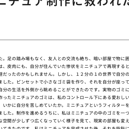
ニチュア制作に救われ
た。足の踏み場もなく、友人との交流も絶ち、暗い部屋で物に
は、皮肉にも、自分が住んでいた惨状をミニチュアで再現する
避だったのかもしれません。しかし、１２分の１の世界で自分
ました。ピンセットで小さなゴミ袋を作り、それを自分が座っ
自分の生活を外側から眺めることができたのです。実物のゴミ
作ったミニチュアのゴミは、私のコントロール下にある愛おし
、いかに自分を苦しめていたか。ミニチュアというフィルター
ました。制作を進めるうちに、私はミニチュアの中のゴミを一
な空間が少しずつ広くなっていく様子を見て、現実の部屋も変
いてきたのです。私はミニチュアを完成させた後、それを指針