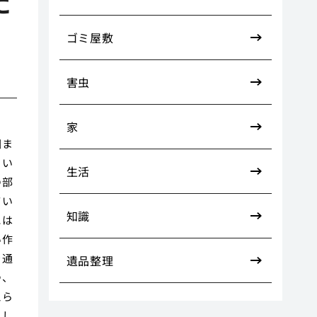
た
ゴミ屋敷
害虫
家
囲ま
とい
生活
の部
てい
知識
には
い作
を通
遺品整理
つ、
えら
にし