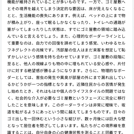
機能が維持されていることが多いものです。一方で、ゴミ屋敷へ
とその境界を越えてしまう決定的な要因は、床が見えなくなるこ
とと、生活機能の喪失にあります。例えば、ベッドの上にまで物
が積み上がり、座って眠るしかなくなったり、トイレへの通路が
塞がってしまったりした状態は、すでにゴミ屋敷の領域に踏み込
んでいると言えるでしょう。また、心理的なボーダーラインとし
て重要なのは、自力での回復を諦めてしまう感覚、いわゆるセル
フネグレクトの兆候です。汚部屋の住人はまだ来客を想定して恥
ずかしいという感情を持ち合わせていますが、ゴミ屋敷の段階に
至ると、他人の視線よりも物の中に埋もれている安心感や、片付
けに対する絶望感が勝るようになります。さらに、物理的なボー
ダーとしては、害虫の発生や異臭が部屋の外にまで漏れ出してい
るかどうかが一つの指標となります。近隣住民からの苦情が発生
し始めたとき、それはもはや個人のライフスタイルの問題ではな
く、社会的な介入が必要なゴミ屋敷というフェーズに完全に移行
したことを意味します。このボーダーラインは非常に曖昧で、坂
道を転がるようにあっという間に越えてしまうものです。日々の
ゴミ出しを一回休むという小さな綻びが、数ヶ月後には巨大な壁
となって居住者を閉ざしてしまいます。私たちがこの境界線を意
識することは、自分自身の心の健康状態を測ることと同義です。