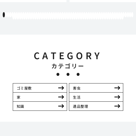
1
2
3
4
5
6
7
8
9
10
11
12
13
14
15
16
17
18
19
20
21
22
23
24
25
26
27
28
29
30
31
32
33
34
35
36
37
38
39
40
41
42
43
44
45
46
47
48
49
50
51
52
53
54
55
56
57
58
59
60
61
62
63
64
65
66
67
68
69
70
71
72
73
74
75
76
77
78
79
80
81
82
83
84
85
86
87
88
89
90
91
92
93
94
95
96
97
98
99
100
101
102
103
104
105
106
107
108
109
110
111
CATEGORY
カテゴリー
ゴミ屋敷
害虫
家
生活
知識
遺品整理