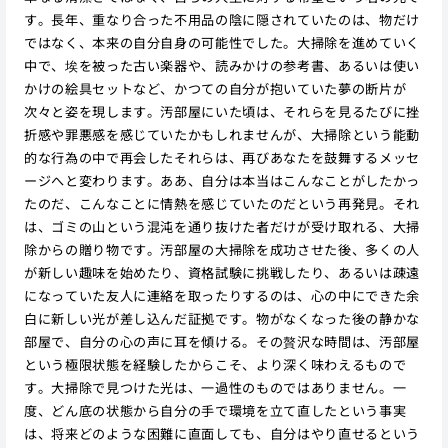
す。長年、重なり合った不用品の陰に隠されていたのは、物だけ
ではなく、本来の自分自身の可能性でした。大掃除を進めていく
中で、埃を被った古い楽器や、読みかけの参考書、あるいは使い
かけの絵具セットなど、かつての自分が抱いていた夢の断片が
次々と姿を現します。汚部屋にいた頃は、それらを見るたびに挫
折感や罪悪感を感じていたかもしれませんが、大掃除という能動
的な行為の中で再会したそれらは、再びあなたを鼓舞するメッセ
ージへと変わります。ああ、自分は本当はこんなことがしたかっ
たのだ、こんなことに情熱を感じていたのだという再発見。それ
は、ゴミの山という混沌を通り抜けた者だけが受け取れる、大掃
除からの贈り物です。汚部屋の大掃除を成功させた後、多くの人
が新しい趣味を始めたり、資格試験に挑戦したり、あるいは疎遠
になっていた友人に連絡を取ったりするのは、心の中にできた余
白に新しい光が差し込んだ証拠です。物がなくなった後の静かな
部屋で、自分の心の声に耳を傾ける。その贅沢な時間は、汚部屋
という極限状態を経験したからこそ、より深く味わえるもので
す。大掃除で見つけた光は、一過性のものではありません。一
度、どん底の状態から自分の手で環境を立て直したという事実
は、将来どのような困難に直面しても、自分はやり直せるという