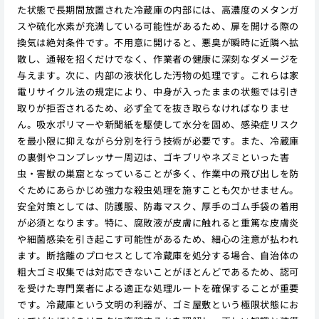
た状態で長期間放置された冷蔵庫の内部には、高濃度のメタンガ
スや硫化水素が充満している可能性があるため、扉を開ける際の
換気は絶対条件です。不用意に開けると、悪臭が瞬時に近隣へ拡
散し、通報を招くだけでなく、作業者の健康に深刻なダメージを
与えます。次に、内部の液状化した汚物の処理です。これらは家
電リサイクル法の規定により、中身が入ったままの状態では引き
取りが拒否されるため、必ず全てを抜き取らなければなりませ
ん。吸水ポリマーや新聞紙を駆使して水分を固め、感染症リスク
を最小限に抑えながら分別を行う技術が必要です。また、冷蔵庫
の裏側やコンプレッサー周辺は、ゴキブリやネズミといった害
虫・害獣の巣窟となっていることが多く、作業中の飛び出しを防
ぐためにあらかじめ強力な殺虫処理を施すことも欠かせません。
安全対策としては、防護服、防毒マスク、厚手のゴム手袋の着用
が必須となります。特に、腐敗液が皮膚に触れると重篤な皮膚炎
や細菌感染を引き起こす可能性があるため、細心の注意が払われ
ます。断捨離のプロセスとして冷蔵庫を処分する場合、自治体の
粗大ゴミ収集では対応できないことがほとんどであるため、認可
を受けた専門業者による適正な処理ルートを確保することが重要
です。冷蔵庫という文明の利器が、ゴミ屋敷という極限状態にお