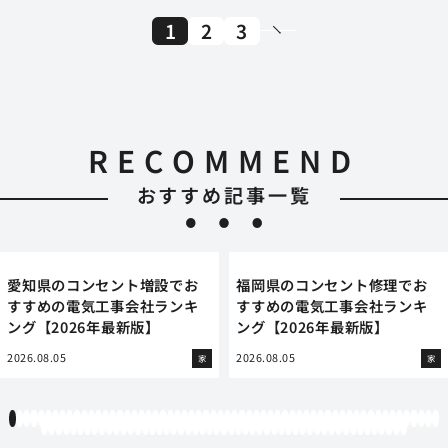
1
2
3
RECOMMEND
おすすめ記事一覧
愛知県のコンセント増設でお
福岡県のコンセント修理でお
すすめの電気工事会社ランキ
すすめの電気工事会社ランキ
ング【2026年最新版】
ング【2026年最新版】
2026.08.05
2026.08.05
家
家
1
2
3
4
5
6
7
8
9
10
11
12
13
14
15
16
17
18
19
20
21
22
23
24
25
26
27
28
29
30
31
32
33
34
35
36
37
38
39
40
41
42
43
44
45
46
47
48
49
50
51
52
53
54
55
56
57
58
59
60
61
62
63
64
65
66
67
68
69
70
71
72
73
74
75
76
77
78
79
80
81
82
83
84
85
86
87
88
89
90
91
92
93
94
95
96
97
98
99
100
101
102
103
104
105
106
107
108
109
110
111