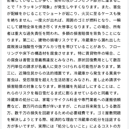
密着していることが多く、長年の埃がコンセント部分に溜まるこ
とで「トラッキング現象」が発生しやすくなります。また、害虫
が配線をかじることでショートが起こり、火災に至るケースも後
を絶ちません。一度火が出れば、周囲のゴミが燃料となり、一瞬
にして建物全体を焼き尽くす大惨事となります。この場合、所有
者は重大な過失責任を問われ、多額の損害賠償を背負うことにな
ります。第二に、建物の損壊リスクです。冷蔵庫から漏れ出した
腐敗液は強酸性や強アルカリ性を帯びていることがあり、フロー
リングや床下の構造材を腐食させます。特に賃貸物件の場合、こ
の腐食は善管注意義務違反とみなされ、原状回復費用として数百
万円単位の請求が名義人に突きつけられる可能性があります。第
三に、近隣住民からの法的措置です。冷蔵庫から発生する異臭や
害虫は、受忍限度を超えた生活妨害とみなされ、差し止め請求や
損害賠償の対象となります。断捨離を先延ばしにすることは、こ
れらのリスクを毎日雪だるま式に膨らませているのと同義です。
冷蔵庫の処分には、家電リサイクル料金や専門業者への運搬依頼
費など、数万円の出費が伴いますが、これは将来発生しうる数百
万、数千万の損失を回避するための必要経費です。ゴミ屋敷問題
を解決しようとする際、経済的な理由で冷蔵庫の処分を躊躇する
方が多いですが、実際には「処分しないこと」によるコストの方