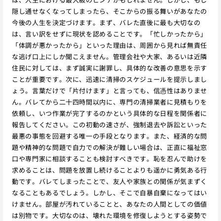
隠し通せなくなってしまったら、そこからの振る舞いがあなたの
今後の人生を決定づけます。まず、バレた直後に最も大切なの
は、言い訳をせずに現状を認めることです。「忙しかったから」
「体調が悪かったから」といった理由は、周囲から見れば無責任
な逃げ口上にしか聞こえません。管理会社や大家、あるいは近隣
住民に対しては、まず誠実に謝罪し、具体的な改善の意思を示す
ことが重要です。次に、迅速に清掃のスケジュールを提示しまし
ょう。言葉だけで「片付けます」と言っても、信憑性はありませ
ん。バレてから二十四時間以内に、専門の清掃業者に見積もりを
依頼し、いつ作業が完了するのかという具体的な日程を関係者に
報告してください。この初動の速さが、強制退去や訴訟といった
最悪の事態を回避する唯一の手段となります。また、経済的な問
題や精神的な問題で自力での解決が難しい場合は、正直に福祉窓
口や専門家に相談することも検討すべきです。恥を忍んで助けを
求めることは、問題を放置し続けることよりも遥かに勇気ある行
動です。バレてしまったことで、友人や家族との関係が気まずく
なることもあるでしょう。しかし、そこで自暴自棄になってはい
けません。部屋が汚れていることと、あなたの人間としての価値
は別物です。大切なのは、壊れた環境を修復しようとする姿勢で