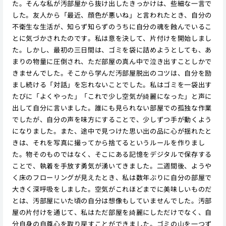
た。そんな私が汚部屋から抜け出したきっかけは、些細な一言で
した。友人から「最近、顔色が悪いね」と言われたとき、自分の
不衛生な生活が、知らず知らずのうちに自分の魂を蝕んでいるこ
とに気づかされたのです。私は意を決して、片付けを開始しまし
た。しかし、最初の三日間は、ゴミを袋に詰めようとしても、あ
まりの物量に圧倒され、ただ部屋の真ん中で泣き出すことしかで
きませんでした。そこから学んだ汚部屋脱出のコツは、自分を励
まし続ける「対話」を忘れないことでした。私はゴミを一袋出す
たびに「よくやった」「これで少し空気が綺麗になった」と声に
出して自分に言いました。誰にも見られない部屋での孤独な作業
でしたが、自分の声を味方にすることで、少しずつ手が動くよう
になりました。また、途中で見つけた思い出の品に心が揺れたと
きは、それを写真に撮ってから捨てるというルールを作りまし
た。物そのものではなく、そこにある記憶をデジタルで保存する
ことで、執着を手放す勇気が湧いてきました。二週間後、ようや
く床のフローリングが見えたとき、私は数年ぶりに自分の部屋で
大きく深呼吸をしました。空気がこれほどまでに美味しいものだ
とは、汚部屋にいた頃の自分は想像もしていませんでした。汚部
屋の片付けを通じて、私はただ部屋を綺麗にしただけでなく、自
分自身の自尊心を取り戻すことができました。ゴミの山を一つず