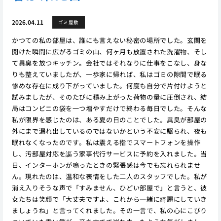
2026.04.11
ゴミ屋敷
かつての私の部屋は、誰にも言えない秘密の場所でした。玄関を
開けた瞬間に広がるゴミの山、何ヶ月も放置された洗濯物、そし
て異臭を放つキッチン。会社ではそれなりに仕事をこなし、身な
りも整えていましたが、一歩家に帰れば、私はゴミの隙間で眠る
惨めな存在に成り下がっていました。何度も自分で片付けようと
試みましたが、そのたびに積み上がった荷物の量に圧倒され、結
局はコンビニの袋を一つ増やすだけで終わる毎日でした。そんな
私が限界を感じたのは、ある夏の日のことでした。異臭が部屋の
外にまで漏れ出しているのではないかという不安に駆られ、夜も
眠れなくなったのです。私は震える指でスマートフォンを操作
し、汚部屋対応を謳う家事代行サービスに予約を入れました。当
日、インターホンが鳴ったときの緊張感は今でも忘れられませ
ん。現れたのは、温和な表情をした二人のスタッフでした。私が
消え入りそうな声で「すみません、ひどい部屋で」と言うと、彼
女たちは笑顔で「大丈夫ですよ、これから一緒に綺麗にしていき
ましょうね」と言ってくれました。その一言で、私の心にこびり