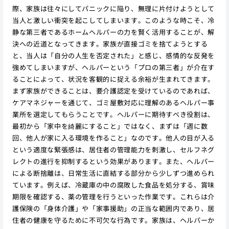
際、家族は往々にしてパニックに陥り、無理に片付けようとして
当人と激しい衝突を起こしてしまいます。このような時こそ、冷
静な第三者であるホームヘルパーの力を賢く活用することが、解
決への近道となってきます。家族が直接ゴミを捨てようとする
と、当人は「自分の人生を否定された」と感じ、感情的な反発を
強めてしまいますが、ヘルパーという「プロの第三者」が介在す
ることによって、状況を客観的に捉える余裕が生まれてきます。
まず家族ができることは、要介護認定を受けているのであれば、
ケアマネジャーを通じて、ゴミ屋敷対応に理解のあるヘルパー事
業所を選定してもらうことです。ヘルパーに期待すべき役割は、
最初から「家中を綺麗にすること」ではなく、まずは「週に数
回、他人が家に入る環境を作ること」なのです。他人の目が入る
という適度な緊張感は、居住者の管理能力を刺激し、セルフネグ
レクトの進行を抑制するという効果があります。また、ヘルパー
による断捨離は、日常生活に直結する部分から少しずつ進められ
ています。例えば、冷蔵庫の中の腐敗した食品を処分する、賞味
期限を確認する、薬の管理を行うといった作業です。これらは介
護保険の「身体介護」や「家事援助」の正当な範囲内であり、居
住者の健康を守るために不可欠な行為です。家族は、ヘルパーか