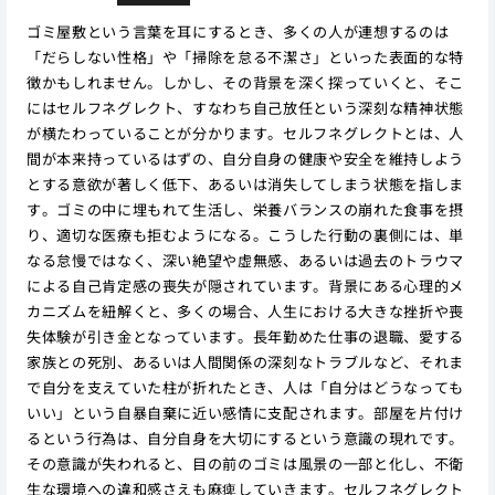
ゴミ屋敷という言葉を耳にするとき、多くの人が連想するのは
「だらしない性格」や「掃除を怠る不潔さ」といった表面的な特
徴かもしれません。しかし、その背景を深く探っていくと、そこ
にはセルフネグレクト、すなわち自己放任という深刻な精神状態
が横たわっていることが分かります。セルフネグレクトとは、人
間が本来持っているはずの、自分自身の健康や安全を維持しよう
とする意欲が著しく低下、あるいは消失してしまう状態を指しま
す。ゴミの中に埋もれて生活し、栄養バランスの崩れた食事を摂
り、適切な医療も拒むようになる。こうした行動の裏側には、単
なる怠慢ではなく、深い絶望や虚無感、あるいは過去のトラウマ
による自己肯定感の喪失が隠されています。背景にある心理的メ
カニズムを紐解くと、多くの場合、人生における大きな挫折や喪
失体験が引き金となっています。長年勤めた仕事の退職、愛する
家族との死別、あるいは人間関係の深刻なトラブルなど、それま
で自分を支えていた柱が折れたとき、人は「自分はどうなっても
いい」という自暴自棄に近い感情に支配されます。部屋を片付け
るという行為は、自分自身を大切にするという意識の現れです。
その意識が失われると、目の前のゴミは風景の一部と化し、不衛
生な環境への違和感さえも麻痺していきます。セルフネグレクト