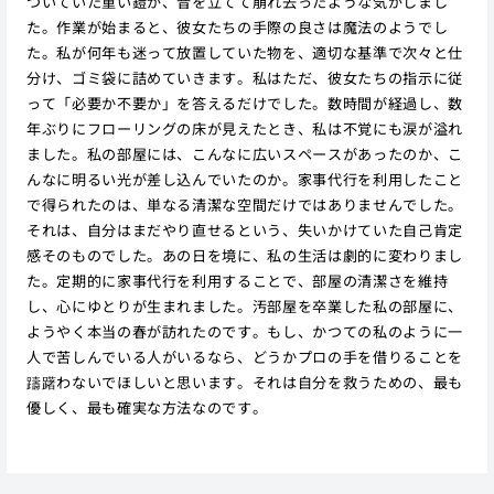
ついていた重い鎧が、音を立てて崩れ去ったような気がしまし
た。作業が始まると、彼女たちの手際の良さは魔法のようでし
た。私が何年も迷って放置していた物を、適切な基準で次々と仕
分け、ゴミ袋に詰めていきます。私はただ、彼女たちの指示に従
って「必要か不要か」を答えるだけでした。数時間が経過し、数
年ぶりにフローリングの床が見えたとき、私は不覚にも涙が溢れ
ました。私の部屋には、こんなに広いスペースがあったのか、こ
んなに明るい光が差し込んでいたのか。家事代行を利用したこと
で得られたのは、単なる清潔な空間だけではありませんでした。
それは、自分はまだやり直せるという、失いかけていた自己肯定
感そのものでした。あの日を境に、私の生活は劇的に変わりまし
た。定期的に家事代行を利用することで、部屋の清潔さを維持
し、心にゆとりが生まれました。汚部屋を卒業した私の部屋に、
ようやく本当の春が訪れたのです。もし、かつての私のように一
人で苦しんでいる人がいるなら、どうかプロの手を借りることを
躊躇わないでほしいと思います。それは自分を救うための、最も
優しく、最も確実な方法なのです。