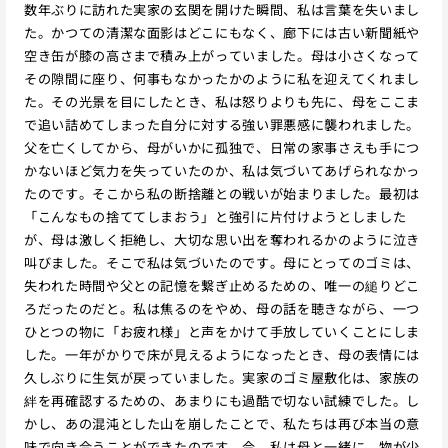
数年ぶりに訪れた実家の玄関を開けた瞬間、私は言葉を失いまし
た。かつての清潔な面影はどこにもなく、廊下には古い新聞紙や
空き缶が膝の高さまで積み上がっていました。母は小さくなって
その隙間に座り、何事もなかったかのように私を迎えてくれまし
た。その光景を目にしたとき、私は怒りよりも先に、母をここま
で追い詰めてしまった自分に対する強い罪悪感に襲われました。
父を亡くしてから、母がいかに孤独で、日常の家事さえも手につ
かないほど気力を失っていたのか、私は気づいてあげられなかっ
たのです。そこから私の断捨離との戦いが始まりました。最初は
「こんなもの捨ててしまおう」と強引に片付けようとしました
が、母は激しく拒絶し、大切な思い出を奪われるかのように泣き
叫びました。そこで私は気づいたのです。母にとってのゴミは、
失われた時間や父との記憶を繋ぎ止めるための、唯一の縋りどこ
ろだったのだと。私は焦るのをやめ、母の話を聴きながら、一つ
ひとつの物に「お疲れ様」と声をかけて手放していくことにしま
した。一年がかりで床が見えるようになったとき、母の表情には
久しぶりに生気が戻っていました。実家のゴミ屋敷化は、家族の
絆を再確認するための、あまりにも過酷で切ない試練でした。し
かし、あの混沌とした山を崩したことで、私たちは再び本当の意
味で向き合うことができたのです。今、私は母と一緒に、物が少