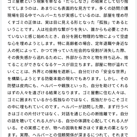
ゴミ屋敷という現象を単なる「だらしなさ」の結果として切り捨
ててしまうのは、あまりにも表面的な見方です。多くの訪問介護
現場を回る中でヘルパーたちが実感しているのは、部屋を埋め尽
くすゴミの正体は、実は目に見える形となった「孤独」であると
いうことです。人は社会的な繋がりを失い、誰からも必要とされ
ていないと感じ始めたとき、自分を囲む物理的な物によって空虚
な心を埋めようとします。特に高齢者の場合、定年退職や身近な
人の死によって、かつて持っていた社会的な役割が消失した際、
その喪失感から逃れるために、外部から次々と物を持ち込み、捨
てることができなくなるケースが目立ちます。部屋に物が溢れて
いくことは、外界との接触を遮断し、自分だけの「安全な世界」
を構築しようとする防衛本能の現れでもあります。しかし、その
防壁は皮肉にも、ヘルパーや親族といった、自分を助けてくれる
はずの人々を遠ざける結果となります。ゴミ屋敷に住む人々は、
ゴミに囲まれているから孤独なのではなく、孤独だからこそゴミ
の中に埋もれていくのです。ヘルパーが訪問した際、まず行うべ
きはゴミの片付けではなく、対話を通じた心の断捨離です。自分
の話を聴いてくれる人がいる、自分の体調を心配してくれる人が
いる。その実感こそが、物への固執を解きほぐす最大の薬となり
ます。実際、ヘルパーとの信頼関係が深まるにつれて、それまで