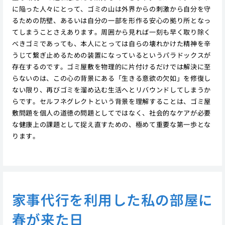
に陥った人々にとって、ゴミの山は外界からの刺激から自分を守
るための防壁、あるいは自分の一部を形作る安心の拠り所となっ
てしまうことさえあります。周囲から見れば一刻も早く取り除く
べきゴミであっても、本人にとっては自らの壊れかけた精神を辛
うじて繋ぎ止めるための装置になっているというパラドックスが
存在するのです。ゴミ屋敷を物理的に片付けるだけでは解決に至
らないのは、この心の背景にある「生きる意欲の欠如」を修復し
ない限り、再びゴミを溜め込む生活へとリバウンドしてしまうか
らです。セルフネグレクトという背景を理解することは、ゴミ屋
敷問題を個人の道徳の問題としてではなく、社会的なケアが必要
な健康上の課題として捉え直すための、極めて重要な第一歩とな
ります。
家事代行を利用した私の部屋に
春が来た日