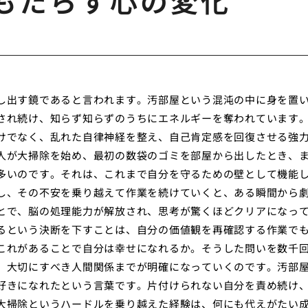
もたらす心の変化
し出す鏡であると言われます。汚部屋という混沌の中に身を置
され続け、知らず知らずのうちにエネルギーを奪われています
けでなく、乱れた自律神経を整え、自己肯定感を回復させる強
人が大掃除を始め、最初の数袋のゴミを部屋から出したとき、
多いのです。それは、これまで自分を守るための壁として機能
し、その不安を乗り越えて作業を続けていくと、ある瞬間から
とで、脳の処理能力が解放され、思考が驚くほどクリアになっ
るという決断を下すことは、自分の価値観を再確認する作業で
これがあることで自分は幸せになれるか。そうした問いを数千
、大切にすべき人間関係までが明確になっていくのです。汚部
好きになれたという言葉です。片付けられない自分を責め続け
大掃除というハードルを乗り越えた経験は、何にも代えがたい