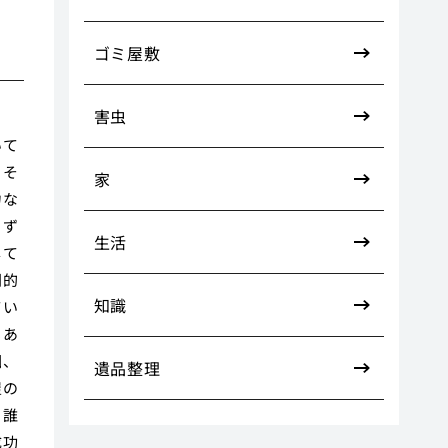
ゴミ屋敷
害虫
いて
。そ
家
力な
まず
生活
して
劇的
知識
てい
もあ
回、
遺品整理
屋の
、誰
成功