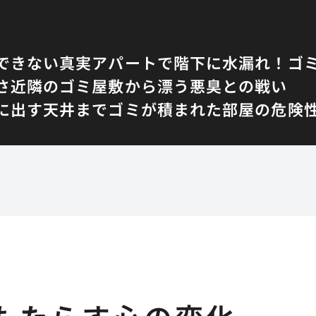
できない真実
アパートで階下に水漏れ！ゴ
さ
近隣のゴミ屋敷から漂う悪臭との戦い
に出す
天井までゴミが積まれた部屋の危険