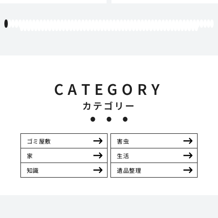
1
2
3
4
5
6
7
8
9
10
11
12
13
14
15
16
17
18
19
20
21
22
23
24
25
26
27
28
29
30
31
32
33
34
35
36
37
38
39
40
41
42
43
44
45
46
47
48
49
50
51
52
53
54
55
56
57
58
59
60
61
62
63
64
65
66
67
68
69
70
71
72
73
74
75
76
77
78
79
80
81
82
83
84
85
86
87
88
89
90
91
92
93
94
95
96
97
98
99
100
101
102
103
104
105
106
107
108
109
110
111
CATEGORY
カテゴリー
ゴミ屋敷
害虫
家
生活
知識
遺品整理