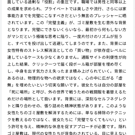
面している過剰な「役割」の重圧です。職場では男性と同等以上
の成果を求められ、プライベートでは美しさや流行、さらには家
事能力までを完璧にこなすべきだという無言のプレッシャーに晒
されています。この「完璧主義」が、ゴミ屋敷を生む意外な背景
となります。完璧にできないくらいなら、最初から何もしない方
がマシだという極端な思考に陥り、一度片付けのリズムが狂う
と、すべてを投げ出して逃避してしまうのです。また、背景には
女性特有のストレス解消法としての「買い物」が依存症レベルに
達しているケースも少なくありません。通販サイトの利便性が向
上した結果、クリック一つで届く段ボール箱が部屋を埋め尽く
し、中身を出す気力さえ失ったまま積み上げられていく。背景に
あるのは、物理的な物への欲求ではなく、心の中に広がる「虚
無」を埋めたいという切実な願いです。彼女たちは自分の部屋を
「死に場所」と呼び、外の世界で戦うための戦闘服を着替えるた
めだけの場所として扱います。背景には、深刻なセルフネグレク
トと隣り合わせの、張り詰めた精神状態があります。このような
女性たちのゴミ屋敷を解消するためには、単なる掃除のテクニッ
クを教えるのではなく、彼女たちに「完璧でなくてもいい」とい
う許可を与え、精神的な休息を促すアプローチが必要です。隠れ
ゴミ屋敷は、現代の女性たちが背負わされている、目に見えない