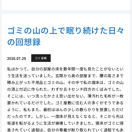
ゴミの山の上で眠り続けた日々
の回想録
2026.07.29
ゴミ屋敷
私はかつて、自分の部屋の床を数年間一度も見たことがないとい
う生活を送っていました。玄関から奥の部屋まで、腰の高さまで
積み上がった不用品とゴミの山。その中で私の寝床は、ゴミの山
の頂上付近に作られた、わずか五十センチ四方のくぼみでした。
そこには、いつ洗ったかさえ思い出せない、薄汚れた毛布が一枚
置かれているだけでした。ゴミ屋敷に住む人の多くがそうである
ように、私もまた、最初はほんの少しの散らかりを放置しただけ
だったのです。しかし、一度床が見えなくなると、そこから先は
坂道を転がるように生活が崩壊していきました。寝床がゴミに侵
食されていく過程は、自分の尊厳が削り取られていく過程でもあ