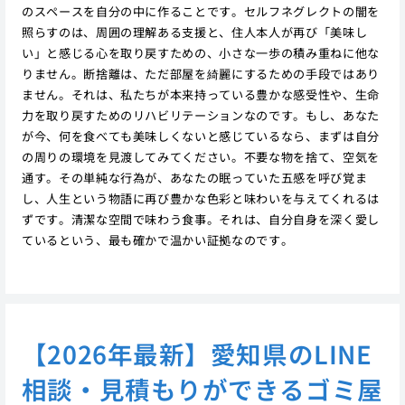
のスペースを自分の中に作ることです。セルフネグレクトの闇を
照らすのは、周囲の理解ある支援と、住人本人が再び「美味し
い」と感じる心を取り戻すための、小さな一歩の積み重ねに他な
りません。断捨離は、ただ部屋を綺麗にするための手段ではあり
ません。それは、私たちが本来持っている豊かな感受性や、生命
力を取り戻すためのリハビリテーションなのです。もし、あなた
が今、何を食べても美味しくないと感じているなら、まずは自分
の周りの環境を見渡してみてください。不要な物を捨て、空気を
通す。その単純な行為が、あなたの眠っていた五感を呼び覚ま
し、人生という物語に再び豊かな色彩と味わいを与えてくれるは
ずです。清潔な空間で味わう食事。それは、自分自身を深く愛し
ているという、最も確かで温かい証拠なのです。
【2026年最新】愛知県のLINE
相談・見積もりができるゴミ屋