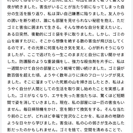
夜が続きました。害虫がいることが当たり前になってしまった自
分の生活を振り返り、私は深い自己嫌悪に陥りました。友人から
の誘いを断り続け、誰にも部屋を見せられない秘密を抱え、ただ
ゴミと害虫に囲まれて生きる。そんな惨めな自分を変えたいと、
ある日突然、衝動的にゴミ袋を手に取りました。しかし、ゴミの
山を崩すたびに、そこから想像を絶する数の害虫が飛び出してく
るのです。その光景に何度も吐き気を覚え、心が折れそうになり
ましたが、ここで逃げたら一生このままだと自分に言い聞かせま
した。防護服のような重装備をし、強力な殺虫剤を片手に、私は
一週間かけて自分の部屋という戦場で闘い続けました。ゴミ袋が
数百個を超えた頃、ようやく数年ぶりに床のフローリングが見え
ました。そこに溜まっていた死骸の山を掃き出したとき、私はよ
うやく自分が人間としての生活を取り戻し始めたことを実感しま
した。ゴミがなくなり、エサを失った害虫たちは、驚くほど短期
間で姿を消していきました。現在、私の部屋には一匹の害虫もい
ません。毎日掃除機をかけ、窓を開けて換気をする。そんな当た
り前のことが、どれほど幸福で贅沢なことかを、私はあの地獄の
ような日々から学びました。害虫は、私の心の弱さが生み出した
影だったのかもしれません。ゴミを捨て、空間を清めることで、