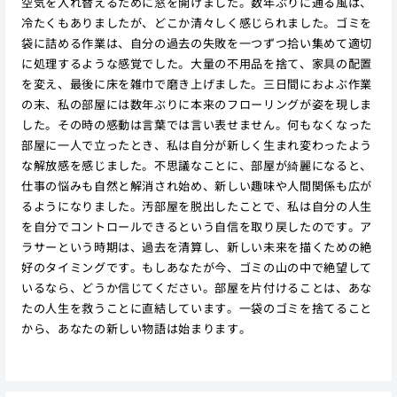
空気を入れ替えるために窓を開けました。数年ぶりに通る風は、
冷たくもありましたが、どこか清々しく感じられました。ゴミを
袋に詰める作業は、自分の過去の失敗を一つずつ拾い集めて適切
に処理するような感覚でした。大量の不用品を捨て、家具の配置
を変え、最後に床を雑巾で磨き上げました。三日間におよぶ作業
の末、私の部屋には数年ぶりに本来のフローリングが姿を現しま
した。その時の感動は言葉では言い表せません。何もなくなった
部屋に一人で立ったとき、私は自分が新しく生まれ変わったよう
な解放感を感じました。不思議なことに、部屋が綺麗になると、
仕事の悩みも自然と解消され始め、新しい趣味や人間関係も広が
るようになりました。汚部屋を脱出したことで、私は自分の人生
を自分でコントロールできるという自信を取り戻したのです。ア
ラサーという時期は、過去を清算し、新しい未来を描くための絶
好のタイミングです。もしあなたが今、ゴミの山の中で絶望して
いるなら、どうか信じてください。部屋を片付けることは、あな
たの人生を救うことに直結しています。一袋のゴミを捨てること
から、あなたの新しい物語は始まります。