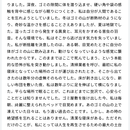
りました。深夜、ゴミの隙間に体を潜り込ませ、硬い角や袋の感
触を背中に感じながら眠りにつくとき、私は自分が人間であるこ
とを忘れようとしていました。冬はゴミの山が断熱材のようにな
り、奇妙な温かさを感じることさえありましたが、夏は地獄でし
た。湿ったゴミから発生する異臭と、耳元をかすめる害虫の羽
音。そんな環境でも、私はそこから逃げ出す気力を失っていまし
た。私が断捨離を決意したのは、ある朝、目覚めたときに自分の
体がゴミの山に飲み込まれ、動けなくなっているような感覚に襲
われたからです。このままではここで死んでしまう、という本能
的な恐怖が私を突き動かしました。清掃業者を呼び、最初に私の
寝床となっていた場所のゴミが運び出されたとき、そこから出て
きたのは数年分の虚無そのものでした。床が剥き出しになり、新
しい布団を敷いた夜、私は数年ぶりに足を伸ばして横になりまし
た。平らな場所で眠ることが、これほどまでに贅沢で、心安らぐ
ことだとは知りませんでした。ゴミ屋敷を抜け出した今、私は毎
朝、綺麗に整えられたベッドで目覚めます。あのゴミの山の上で
凍えていた日々は、もう遠い過去のことです。しかし、あの時の
絶望感を忘れることはありません。清潔な寝床がある。ただそれ
だけのことが、私にとっては人生を再生させるための最大の土台