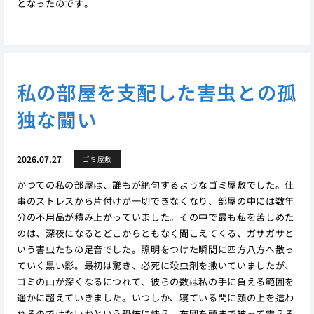
となったのです。
私の部屋を支配した害虫との孤
独な闘い
2026.07.27
ゴミ屋敷
かつての私の部屋は、誰もが絶句するようなゴミ屋敷でした。仕
事のストレスから片付けが一切できなくなり、部屋の中には数年
分の不用品が積み上がっていました。その中で最も私を苦しめた
のは、深夜になるとどこからともなく聞こえてくる、ガサガサと
いう害虫たちの足音でした。照明をつけた瞬間に四方八方へ散っ
ていく黒い影。最初は驚き、必死に殺虫剤を撒いていましたが、
ゴミの山が深くなるにつれて、彼らの数は私の手に負える範囲を
遥かに超えていきました。いつしか、寝ている間に顔の上を這わ
れるのではないかという恐怖に怯え、布団を頭まで被って震える