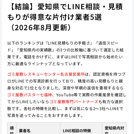
【結論】愛知県でLINE相談・見積
もりが得意な片付け業者5選
（2026年8月更新）
以下のランキングは「LINE見積もりの手軽さ」「返信スピー
ド」「愛知県内の実績数」の3つの比較軸に基づいて選定した結
果です。電話をかけずに、まずはLINEで写真相談から始めたい
方に最適なラインナップとなっています。
ゴミ屋敷レスキューセンター名古屋営業所
は、認定資格を持つプ
ロがLINEでの写真診断を行っており、精度の高い見積もりと親
身な対応で1位となりました。深夜や早朝の返信を重視するなら
ゴミ屋敷バスター七福神
、YouTube等で実際の作業風景を確認し
てからLINEしたいなら
ゴミ屋敷専門パートナーズ
も有力な選択
肢です。各社の特徴を比較し、まずは気になる2〜3社へLINEで
写真を送ってみることをおすすめします。
順
愛知県内対
業者名
LINE相談の特徴
位
応