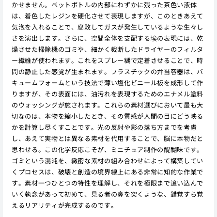
かせません。ペットボトルの内部にわずかに残った茶色い液体
は、着色したレジンを硬化させて表現しますが、このときあえて
気泡を入れることで、腐敗してガスが発生しているような生々し
さを演出します。さらに、空間全体を支配する埃の表現には、乾
燥させた掃除機のゴミや、細かく裁断したドライヤーのフィルタ
ー繊維が使われます。これをスプレー糊で定着させることで、時
間の静止した感覚が生まれます。プラスチックの弁当容器は、バ
キュームフォームという技法で薄い塩化ビニール板を成形して作
りますが、その表面には、油汚れを表現するためのエナメル塗料
のウォッシングが施されます。これらの素材選びにおいて最も大
切なのは、本物を縮小したとき、その質感が人間の目にどう映る
かを計算し尽くすことです。光の反射や影の落ち方までを考慮
し、あえて実物とは異なる素材を代用することで、脳に本物だと
思わせる。この化学反応こそが、ミニチュア制作の醍醐味です。
ゴミという混沌を、緻密な素材の組み合わせによって構築してい
くプロセスは、破壊と創造の境界線上にある非常に知的な作業で
す。素材一つひとつの特性を理解し、それを極限まで追い込んで
いく執念があって初めて、見る者の鼻を突くような、錯覚すら覚
えるリアリティが完成するのです。