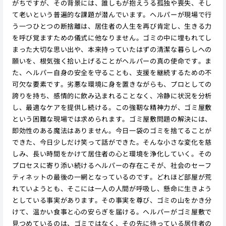
がちですが、その背景には、誰しもが抱えうる孤独や喪失、そし
て老いという普遍的な課題が潜んでいます。ヘルパーが現場で行
う一つひとつの断捨離は、居住者の人生を再び肯定し、生きる力
を呼び覚ますための儀式に他なりません。ゴミの中に埋もれてし
まった大切な思い出や、本来持っていたはずの清潔な暮らしへの
願いを、根気強く拾い上げることがヘルパーの真の使命です。ま
た、ヘルパー自身の安全を守ることも、支援を継続するための不
可欠な要素です。劣悪な環境に身を置きながらも、プロとしての
誇りを持ち、感情的に飲み込まれることなく、冷静に状況を分析
し、最適なケアを提供し続ける。この強靭な精神力が、ゴミ屋敷
という困難な現場では求められます。ゴミ屋敷問題の解決には、
即効性のある魔法はありません。今日一袋のゴミを捨てることが
できた、今日少しだけ笑って話ができた。そんな小さな変化を慈
しみ、長い時間をかけて居住者の心と環境を浄化していく。その
プロセスに寄り添い続けるヘルパーの存在こそが、社会のセーフ
ティネットの最後の一網となっているのです。どれほど部屋が荒
れていようとも、そこには一人の人間が呼吸し、懸命に生きよう
としている事実があります。その事実を尊び、ゴミの山をかき分
けて、温かい食事と心の安らぎを届ける。ヘルパーがゴミ屋敷で
見つめているのは、ゴミではなく、その先に待っている居住者の