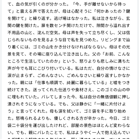
て、血の気が引くのが分かった。「今、手が離せないから待っ
て」と震える声で答えたが、母は心配そうに「何かあったの？鍵
を開けて」と繰り返す。逃げ場はなかった。私は泣きながら、玄
関の鍵を開けた。扉を数センチ開けただけで、隙間から溢れ出す
不用品の山と、淀んだ空気。母は声を失って立ち尽くし、父は信
じられないものを見るような目で私を見つめた。リビングまで辿
り着くには、ゴミの山をかき分けなければならない。母はその光
景を見て、その場に座り込んで泣き出した。父の「お前、こんな
ところで生活していたのか」という、怒りよりも悲しみに満ちた
声が今でも耳にこびり付いている。私はただ、自分の情けなさに
涙が止まらず、ごめんなさい、ごめんなさいと繰り返すしかなか
った。親には「仕事も順調で、綺麗に暮らしている」と嘘をつき
続けてきた。送ってくれた仕送りや食材さえ、このゴミの山の中
に埋もれていた。バレてしまった今、私は自分の無価値観に押し
潰されそうになっている。でも、父は静かに「一緒に片付けよ
う」と言ってくれた。母も涙を拭いて、ゴミ袋を手に取り始め
た。怒鳴られるよりも、優しくされる方が辛かった。今日、ゴミ
袋二十袋分を運び出したけれど、部屋の景色はほとんど変わらな
い。でも、親にバレたことで、私はようやく一人で抱え込んでい