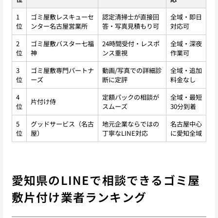
1
ゴミ屋敷レスキューセ
認定清掃士が直接回
全域・即日
位
ンター名古屋営業所
答・写真見積もり可
対応可
2
ゴミ屋敷バスター七福
24時間受付・レスポ
全域・深夜
位
神
ンス重視
作業可
3
ゴミ屋敷専門パートナ
動画/写真での詳細診
全域・追加
位
ーズ
断に定評
料金なし
4
定額パックの相談が
全域・最短
片付け侍
位
スムーズ
30分到着
5
グッドサービス（名古
地元企業ならではの
名古屋中心
位
屋）
丁寧なLINE対応
に愛知全域
愛知県のLINEで相談できるゴミ屋
敷片付け業者ランキング