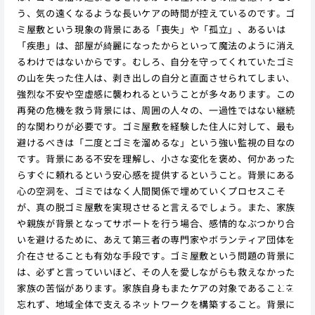
う、気の遠くなるような長いケアの時間が控えているのです。ゴ
ミ屋敷という現象の背景にある「喪失」や「孤立」、あるいは
「疾患」は、部屋が綺麗になったからといって魔法のように消え
るわけではないからです。むしろ、自分を守ってくれていたゴミ
の山を失った住人は、剥き出しの自分と直面させられてしまい、
強烈な不安や空虚感に襲われるということが多々あります。この
再発の危機を救う背景には、周囲の人々の、一過性ではない継続
的な関わりが必要です。ゴミ屋敷を経験した住人に対して、最も
避けるべきは「二度とゴミを溜めるな」という強い監視の目なの
です。背景にある不安を理解し、小さな変化を褒め、何かあった
らすぐに頼れるという安心感を提供するということ。背景にある
心の空洞を、ゴミではなく人間関係で埋めていくプロセスこそ
が、真の脱ゴミ屋敷を実現させると言えるでしょう。また、家族
や親族が背景となってサポートを行う場合、感情的なぶつかり合
いを避けるために、あえて第三者の専門家やボランティア団体を
介在させることも有効な手段です。ゴミ屋敷という問題の背景に
は、必ずと言っていいほど、その人を愛しながらも救えなかった
家族の苦悩があります。家族自身もまたケアの対象であることを
忘れず、地域全体で支えるネットワークを構築すること。背景に