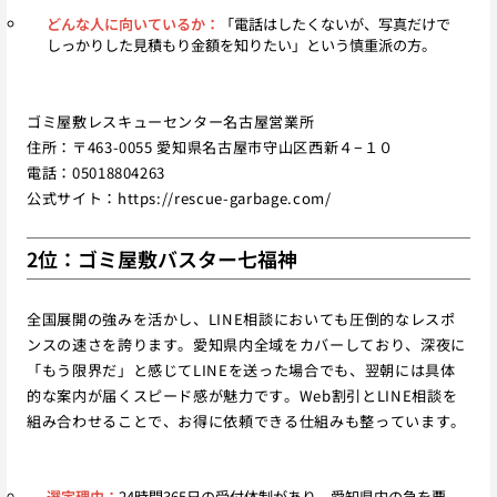
どんな人に向いているか：
「電話はしたくないが、写真だけで
しっかりした見積もり金額を知りたい」という慎重派の方。
ゴミ屋敷レスキューセンター名古屋営業所
住所：〒463-0055 愛知県名古屋市守山区西新４−１０
電話：05018804263
公式サイト：
https://rescue-garbage.com/
2位：ゴミ屋敷バスター七福神
全国展開の強みを活かし、LINE相談においても圧倒的なレスポ
ンスの速さを誇ります。愛知県内全域をカバーしており、深夜に
「もう限界だ」と感じてLINEを送った場合でも、翌朝には具体
的な案内が届くスピード感が魅力です。Web割引とLINE相談を
組み合わせることで、お得に依頼できる仕組みも整っています。
選定理由：
24時間365日の受付体制があり、愛知県内の急を要