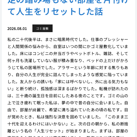
て人生をリセットした話
2026.08.01
ゴミ屋敷
私の二十代後半は、まさに暗黒時代でした。仕事のプレッシャー
と人間関係の悩みから、自室はいつの間にかゴミ屋敷化していま
した。床にはコンビニの弁当ガラやペットボトル、雑誌、そして
何ヶ月も洗濯していない服が積み重なり、ベッドの上だけがかろ
うじて私の居場所でした。アラサーという年齢に対する焦りもあ
り、自分の人生が完全に詰んでしまったような感覚に陥っていま
した。友人からの誘いも「家には呼べないし、外に出る気力もな
い」と断り続け、孤独感は深まるばかりでした。転機が訪れたの
は、三十歳の誕生日を目前にしたある夜のことです。ゴミの山の
上で泣き疲れて眠った私は、夢の中で昔の自分に会いました。自
由で、部屋が綺麗で、希望に満ち溢れていたあの頃の私です。目
が覚めたとき、私は強烈な決意を固めていました。「このまま三
十代を迎えるわけにはいかない」と。次の日の朝から、私の断捨
離という名の「人生リセット」が始まりました。まずは、部屋の