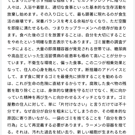
てしまったかを示す残酷な指標です。セルフネグレクトに陥った
人々は、入浴や着替え、適切な食事といった基本的な生存活動を
放棄し始めます。その入り口として、最も顕著に現れるのが食生
活の崩壊です。栄養バランスを考える余裕がなくなり、ただ空腹
を即座に満たせるもの、つまりカップラーメンへの依存が始まり
ます。食べた後のゴミを放置することは、自分を大切にすること
をやめたという明確な意志表示でもあります。ゴミ屋敷の調査デ
ータによると、大量の即席麺容器が発見される世帯では、糖尿病
や高血圧といった生活習慣病の罹患率も極めて高いことが分かっ
ています。不衛生な環境と、偏った食事。この二つが相乗効果と
なって、住人の心身を蝕んでいくのです。断捨離のアドバイスと
して、まず食に関するゴミを最優先に排除することを勧めるの
は、これが生命の危険に直結するからです。腐敗した食べ物の残
骸を取り除くことは、身体的な健康を守るだけでなく、死に向か
っていた精神を再び生へと向かわせるスイッチとなります。ゴミ
屋敷の住人に対して、単に「片付けなさい」と言うだけでは不十
分です。なぜ自分が自分を粗末にしてしまうのか、その根本的な
原因に寄り添いながら、一袋のゴミを捨てることを「自分を救う
行為」として再定義する必要があります。ラーメンの容器を捨て
る。それは、汚れた過去を拭い去り、新しい細胞が生まれるため