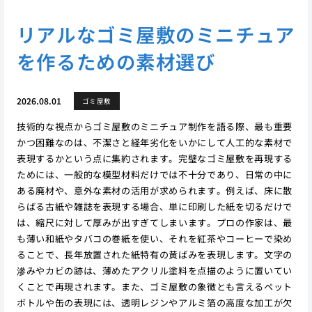
リアルなゴミ屋敷のミニチュア
を作るための素材選び
2026.08.01
ゴミ屋敷
技術的な視点からゴミ屋敷のミニチュア制作を語る際、最も重要
かつ困難なのは、不潔さと経年劣化をいかにして人工的な素材で
表現するかという点に集約されます。完璧なゴミ屋敷を再現する
ためには、一般的な模型材料だけでは不十分であり、日常の中に
ある廃材や、意外な素材の活用が求められます。例えば、床に散
らばる古紙や雑誌を表現する場合、単に印刷した紙を切るだけで
は、縮尺に対して厚みが出すぎてしまいます。プロの作家は、最
も薄い和紙やタバコの巻紙を使い、それを紅茶やコーヒーで染め
ることで、長年放置された紙特有の黄ばみを表現します。文字の
滲みやカビの跡は、薄めたアクリル塗料を点描のように置いてい
くことで再現されます。また、ゴミ屋敷の象徴とも言えるペット
ボトルや缶の表現には、透明レジンやアルミ箔の高度な加工が欠